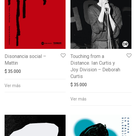
Disonancia social –
Touching from a
Mattin
Distance. Ian Curtis y
Joy Division – Deborah
$
35.000
Curtis
$
35.000
Ver más
Ver más