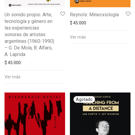
Un sonido propio. Arte,
Reynols: Minecxiología
tecnología y género en
$
45.000
las experiencias
sonoras de artistas
Ver más
argentinas (1960-1990)
– G. De Mola, B. Alfaro,
A. Laprida
$
45.000
Ver más