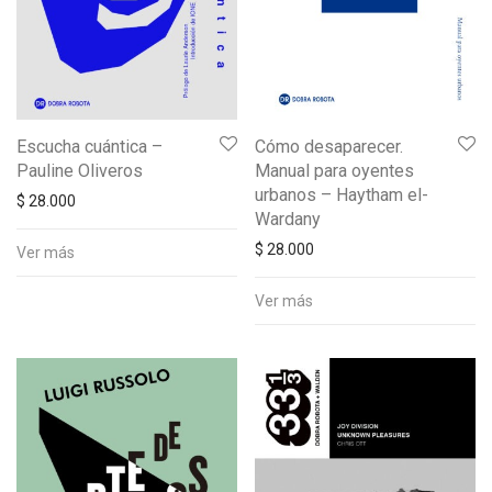
Escucha cuántica –
Cómo desaparecer.
Pauline Oliveros
Manual para oyentes
urbanos – Haytham el-
$
28.000
Wardany
$
28.000
Ver más
Ver más