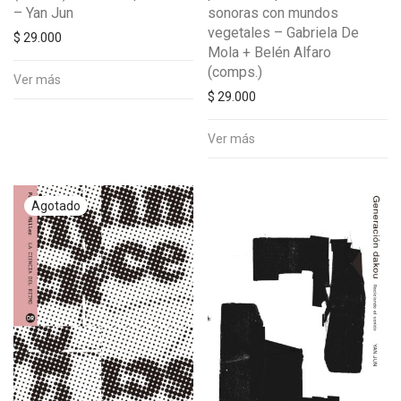
– Yan Jun
sonoras con mundos
vegetales – Gabriela De
$
29.000
Mola + Belén Alfaro
(comps.)
Ver más
$
29.000
Ver más