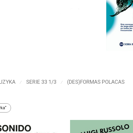
UZYKA
SERIE 33 1/3
(DES)FORMAS POLACAS
⁄
⁄
yka”