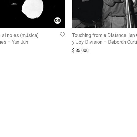
 si no es (música).
Touching from a Distance. Ian 
es – Yan Jun
y Joy Division – Deborah Curt
$
35.000