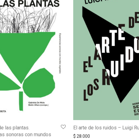
e las plantas.
El arte de los ruidos – Luigi 
ias sonoras con mundos
$
28.000