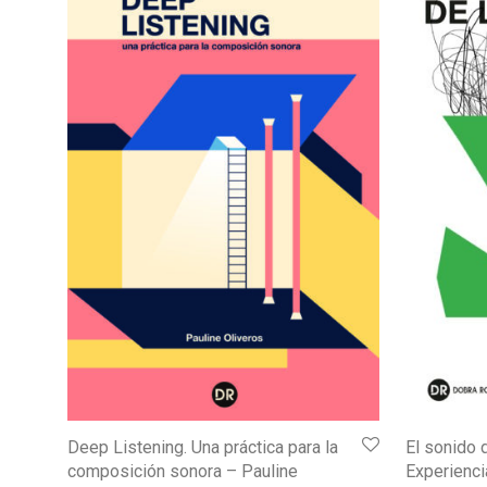
Deep Listening. Una práctica para la
El sonido d
composición sonora – Pauline
Experienc