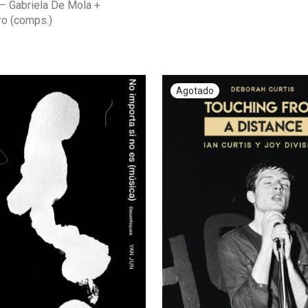
– Gabriela De Mola +
ro (comps.)