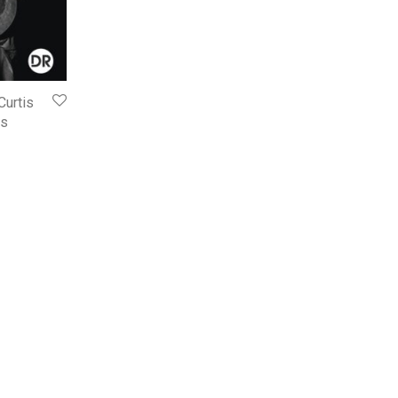
Curtis
is