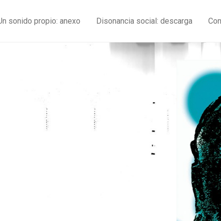
Un sonido propio: anexo
Disonancia social: descarga
Con