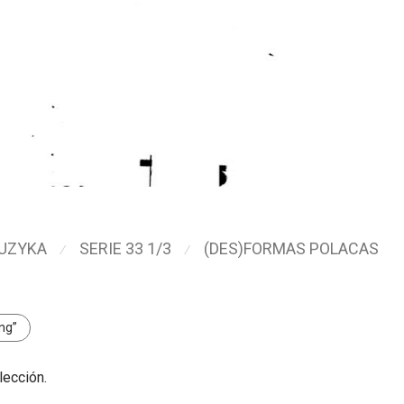
UZYKA
SERIE 33 1/3
(DES)FORMAS POLACAS
⁄
⁄
ing”
lección.