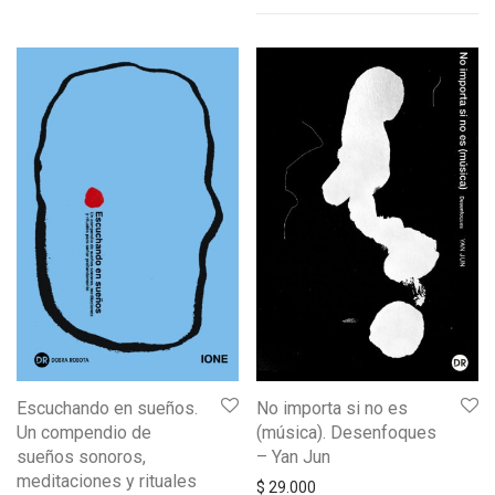
Escuchando en sueños.
No importa si no es
Un compendio de
(música). Desenfoques
sueños sonoros,
– Yan Jun
meditaciones y rituales
$
29.000