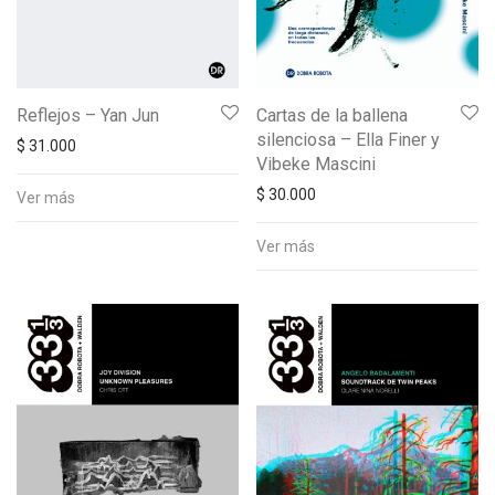
Reflejos – Yan Jun
Cartas de la ballena
silenciosa – Ella Finer y
$
31.000
Vibeke Mascini
$
30.000
Ver más
Ver más